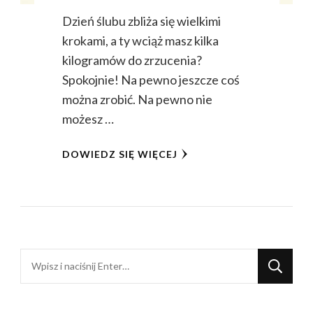
Dzień ślubu zbliża się wielkimi
krokami, a ty wciąż masz kilka
kilogramów do zrzucenia?
Spokojnie! Na pewno jeszcze coś
można zrobić. Na pewno nie
możesz …
DOWIEDZ SIĘ WIĘCEJ
Szukasz
czegoś?