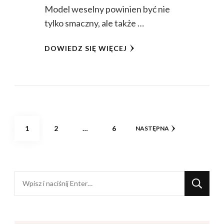
Model weselny powinien być nie
tylko smaczny, ale także …
DOWIEDZ SIĘ WIĘCEJ
Nawigacja
STRONA
STRONA
STRONA
1
2
…
6
NASTĘPNA
po
wpisach
Szukasz
czegoś?