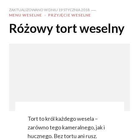
ZAKTUALIZOWANO W DNIU
19 STYCZNIA 2018
MENU WESELNE
PRZYJĘCIE WESELNE
Różowy tort weselny
Tort to król każdego wesela –
zarówno tego kameralnego, jak i
hucznego. Bez tortu ani rusz.