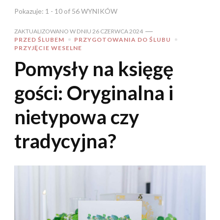
Pokazuje: 1 - 10 of 56 WYNIKÓW
ZAKTUALIZOWANO W DNIU
26 CZERWCA 2024
PRZED ŚLUBEM
PRZYGOTOWANIA DO ŚLUBU
PRZYJĘCIE WESELNE
Pomysły na księgę
gości: Oryginalna i
nietypowa czy
tradycyjna?