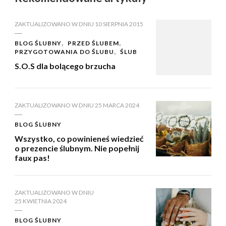
ZAKTUALIZOWANO W DNIU
10 SIERPNIA 2015
BLOG ŚLUBNY
PRZED ŚLUBEM
PRZYGOTOWANIA DO ŚLUBU
ŚLUB
S.O.S dla bolącego brzucha
ZAKTUALIZOWANO W DNIU
25 MARCA 2024
BLOG ŚLUBNY
Wszystko, co powinieneś wiedzieć
o prezencie ślubnym. Nie popełnij
faux pas!
ZAKTUALIZOWANO W DNIU
25 KWIETNIA 2024
BLOG ŚLUBNY