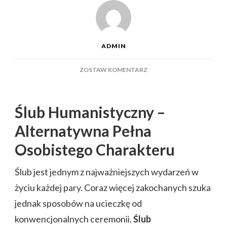
ADMIN
DO
ZOSTAW KOMENTARZ
ŚLUB
HUMANISTYCZNY-
ALTERNATYWA
Ślub Humanistyczny –
DLA
ŚLUBU
Alternatywna Pełna
CYWILNEGO
Osobistego Charakteru
Ślub jest jednym z najważniejszych wydarzeń w
życiu każdej pary. Coraz więcej zakochanych szuka
jednak sposobów na ucieczkę od
konwencjonalnych ceremonii.
Ślub