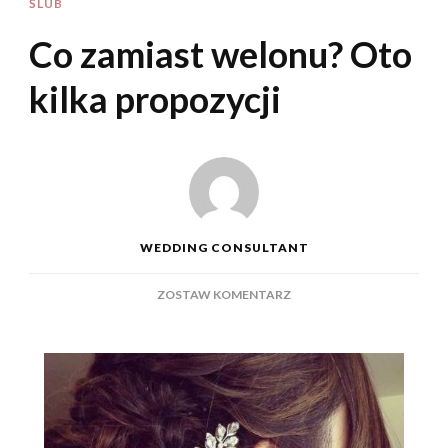
ŚLUB
Co zamiast welonu? Oto
kilka propozycji
WEDDING CONSULTANT
DO
ZOSTAW KOMENTARZ
CO
ZAMIAST
WELONU?
OTO
KILKA
PROPOZYCJI