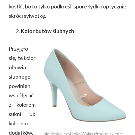
kostki, bo to tylko podkreśli spore łydki i optycznie
skróci sylwetkę.
Kolor butów ślubnych
Przyjęło
się, że kolor
obuwia
ślubnego
powinien
współgrać
z kolorem
sukni lub
kolorem
dodatków.
niebieskie czółenka Wojas (źródło: sklep z