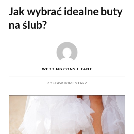
Jak wybrać idealne buty
na ślub?
WEDDING CONSULTANT
DO
ZOSTAW KOMENTARZ
JAK
WYBRAĆ
IDEALNE
BUTY
NA
ŚLUB?