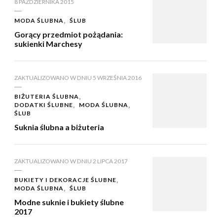
8 PAŹDZIERNIKA 2015
MODA ŚLUBNA
ŚLUB
Gorący przedmiot pożądania:
sukienki Marchesy
ZAKTUALIZOWANO W DNIU
5 WRZEŚNIA 2016
BIŻUTERIA ŚLUBNA
DODATKI ŚLUBNE
MODA ŚLUBNA
ŚLUB
Suknia ślubna a biżuteria
ZAKTUALIZOWANO W DNIU
2 LIPCA 2017
BUKIETY I DEKORACJE ŚLUBNE
MODA ŚLUBNA
ŚLUB
Modne suknie i bukiety ślubne
2017