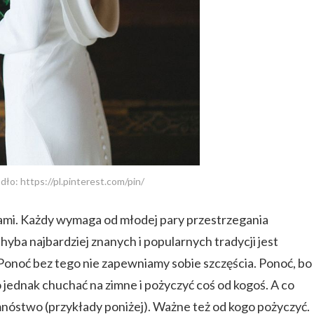
dło: https://pl.pinterest.com/pin/
wami. Każdy wymaga od młodej pary przestrzegania
hyba najbardziej znanych i popularnych tradycji jest
onoć bez tego nie zapewniamy sobie szczęścia. Ponoć, bo
 jednak chuchać na zimne i pożyczyć coś od kogoś. A co
mnóstwo (przykłady poniżej). Ważne też od kogo pożyczyć.