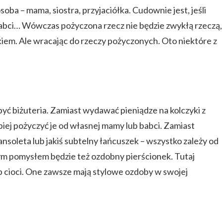
soba – mama, siostra, przyjaciółka. Cudownie jest, jeśli
abci… Wówczas pożyczona rzecz nie będzie zwykłą rzeczą,
iem. Ale wracając do rzeczy pożyczonych. Oto niektóre z
być biżuteria. Zamiast wydawać pieniądze na kolczyki z
epiej pożyczyć je od własnej mamy lub babci. Zamiast
nsoleta lub jakiś subtelny łańcuszek – wszystko zależy od
lnym pomysłem będzie też ozdobny pierścionek. Tutaj
b cioci. One zawsze mają stylowe ozdoby w swojej