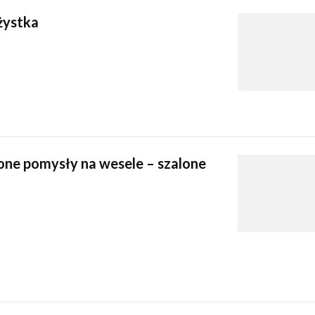
żystka
lone pomysły na wesele – szalone