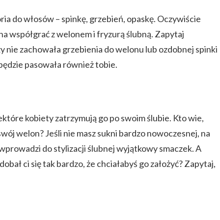
ia do włosów – spinkę, grzebień, opaskę. Oczywiście
a współgrać z welonem i fryzurą ślubną. Zapytaj
 czy nie zachowała grzebienia do welonu lub ozdobnej spinki
będzie pasowała również tobie.
ektóre kobiety zatrzymują go po swoim ślubie. Kto wie,
wój welon? Jeśli nie masz sukni bardzo nowoczesnej, na
prowadzi do stylizacji ślubnej wyjątkowy smaczek. A
obał ci się tak bardzo, że chciałabyś go założyć? Zapytaj,