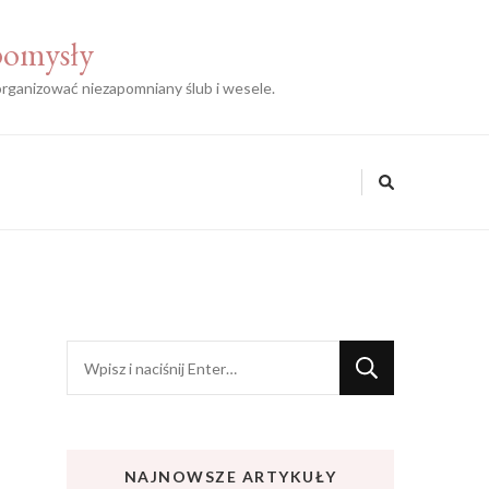
 pomysły
zorganizować niezapomniany ślub i wesele.
Szukasz
czegoś?
NAJNOWSZE ARTYKUŁY