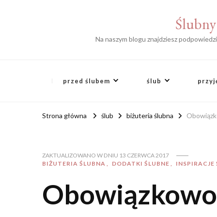
Ślubny 
Na naszym blogu znajdziesz podpowiedzi s
przed ślubem
ślub
przyj
Strona główna
ślub
biżuteria ślubna
Obowiązko
ZAKTUALIZOWANO W DNIU
13 CZERWCA 2017
BIŻUTERIA ŚLUBNA
DODATKI ŚLUBNE
INSPIRACJE
Obowiązkowo 