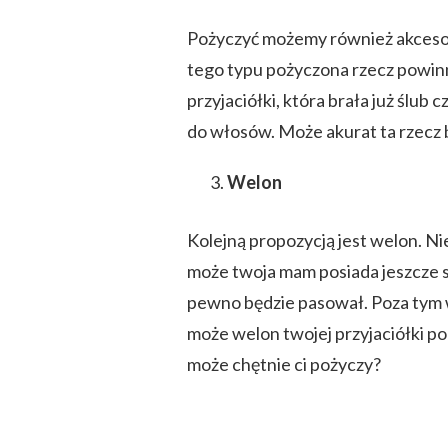
Pożyczyć możemy również akcesor
tego typu pożyczona rzecz powinn
przyjaciółki, która brała już ślub
do włosów. Może akurat ta rzecz 
Welon
Kolejną propozycją jest welon. Ni
może twoja mam posiada jeszcze s
pewno będzie pasował. Poza tym w
może welon twojej przyjaciółki pod
może chętnie ci pożyczy?