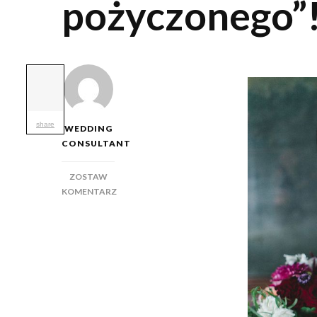
pożyczonego”!
share
WEDDING
CONSULTANT
ZOSTAW
KOMENTARZ
DO
OBOWIĄZKOWO
„COŚ
POŻYCZONEGO”!
TYLKO
CO?