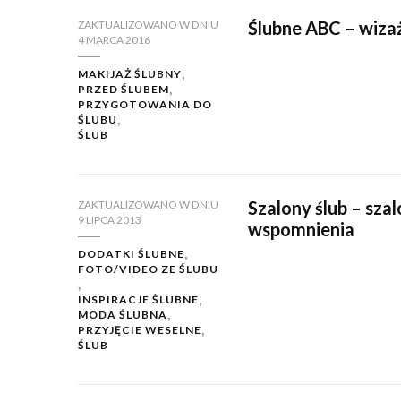
Ślubne ABC – wiza
ZAKTUALIZOWANO W DNIU
4 MARCA 2016
MAKIJAŻ ŚLUBNY
PRZED ŚLUBEM
PRZYGOTOWANIA DO
ŚLUBU
ŚLUB
Szalony ślub – sza
ZAKTUALIZOWANO W DNIU
9 LIPCA 2013
wspomnienia
DODATKI ŚLUBNE
FOTO/VIDEO ZE ŚLUBU
INSPIRACJE ŚLUBNE
MODA ŚLUBNA
PRZYJĘCIE WESELNE
ŚLUB