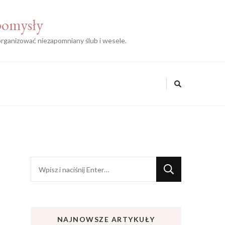
 pomysły
zorganizować niezapomniany ślub i wesele.
Szukasz
czegoś?
NAJNOWSZE ARTYKUŁY