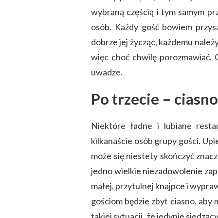
wybraną częścią i tym samym prz
osób. Każdy gość bowiem przysze
dobrze jej życząc, każdemu należ
więc choć chwilę porozmawiać. G
uwadze.
Po trzecie – ciasno
Niektóre ładne i lubiane resta
kilkanaście osób grupy gości. Upi
może się niestety skończyć znacz
jedno wielkie niezadowolenie zapr
małej, przytulnej knajpce i wypraw
gościom będzie zbyt ciasno, aby 
takiej sytuacji, że jedynie siedzą