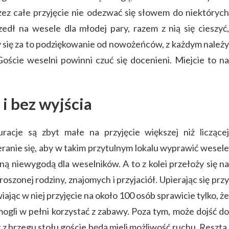
ez całe przyjęcie nie odezwać się słowem do niektórych
dł na wesele dla młodej pary, razem z nią się cieszyć,
y się za to podziękowanie od nowożeńców, z każdym należy
oście weselni powinni czuć się docenieni. Miejcie to na
 i bez wyjścia
uracje są zbyt małe na przyjęcie większej niż liczącej
eranie się, aby w takim przytulnym lokalu wyprawić wesele
ną niewygodą dla weselników. A to z kolei przełoży się na
oszonej rodziny, znajomych i przyjaciół. Upierając się przy
iając w niej przyjęcie na około 100 osób sprawicie tylko, że
mogli w pełni korzystać z zabawy. Poza tym, może dojść do
cy z brzegu stołu goście będą mieli możliwość ruchu. Reszta,