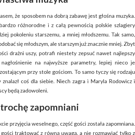
zasem, że sposobem na dobrą zabawę jest głośna muzyka.
rdzo różnorodne i z całą pewnością polskie szlagiery
dziej pokoleniu starszemu, a mniej młodszemu. Tak samo,
dobać się młodszym, ale starszym już znacznie mniej. Zbyt
ci drażni uszy, potrafi niestety zepsuć nawet najlepszy
 nagłośnienie na najwyższe parametry, lepiej nieco je
ostającym przy stole gościom. To samo tyczy się rodzaju
znalazł coś dla siebie. Niech zagra i Maryla Rodowicz i
scy będą zadowoleni.
e trochę zapomniani
kcie przyjęcia weselnego, część gości została zapomniana.
 gości traktować z równą uwagą, a nie rozmawiać tylko z