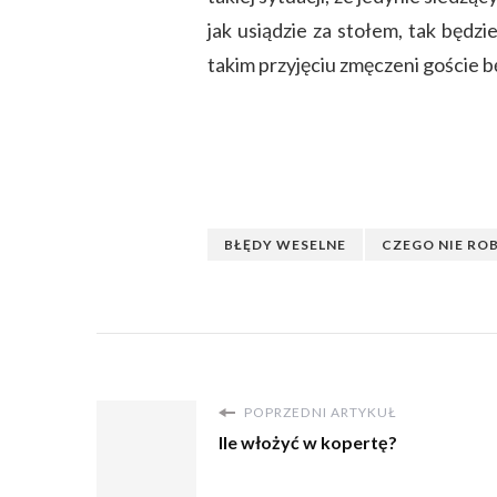
jak usiądzie za stołem, tak będzi
takim przyjęciu zmęczeni goście b
BŁĘDY WESELNE
CZEGO NIE RO
POPRZEDNI ARTYKUŁ
Ile włożyć w kopertę?