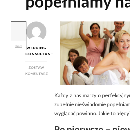
popełniamy na
share
WEDDING
CONSULTANT
ZOSTAW
KOMENTARZ
DO
BŁĘDY
WESELNE,
Każdy z nas marzy o perfekcyjnym
JAKIE
zupełnie nieświadomie popełniamy 
POPEŁNIAMY
NAJCZĘŚCIEJ
wyglądać powinno. Jakie to błędy?
Po pierwsze – nie