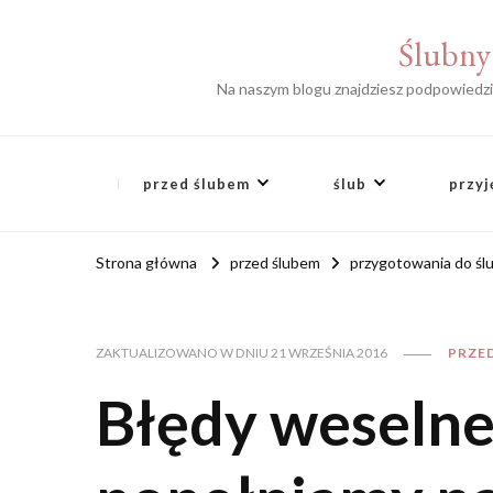
Ślubny 
Na naszym blogu znajdziesz podpowiedzi s
przed ślubem
ślub
przyj
Strona główna
przed ślubem
przygotowania do śl
PRZE
ZAKTUALIZOWANO W DNIU
21 WRZEŚNIA 2016
Błędy weselne,