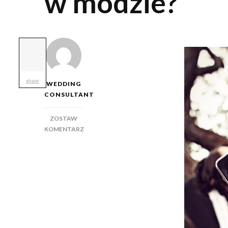
w modzie?
share
WEDDING
CONSULTANT
ZOSTAW
KOMENTARZ
DO
FOTOGRAFIA
ŚLUBNA.
CO
JEST
TERAZ
W
MODZIE?