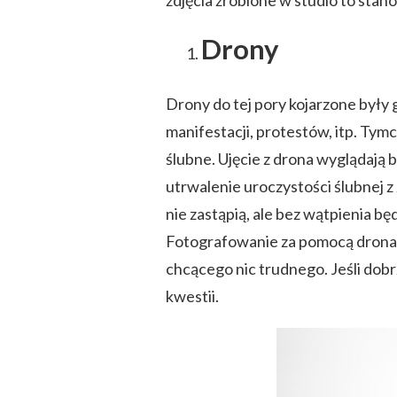
zdjęcia zrobione w studio to stan
Drony
Drony do tej pory kojarzone były
manifestacji, protestów, itp. Ty
ślubne. Ujęcie z drona wyglądają 
utrwalenie uroczystości ślubnej z
nie zastąpią, ale bez wątpienia b
Fotografowanie za pomocą drona t
chcącego nic trudnego. Jeśli dobr
kwestii.