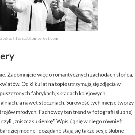
Źródło: https://pl.pinterest.com
nery
nie. Zapomnijcie więc o romantycznych zachodach słońca,
kwiatów. Od kilku lat na topie utrzymują się zdjęcia w
 opuszczonych fabrykach, składach kolejowych,
lniach, a nawet stoczniach. Surowość tych miejsc tworzy
strojów młodych. Fachowcy ten trend w fotografii ślubnej
 czyli „zniszcz sukienkę”. Wpisują się w niego również
 bardziej modne i pożądane stają się także sesje ślubne