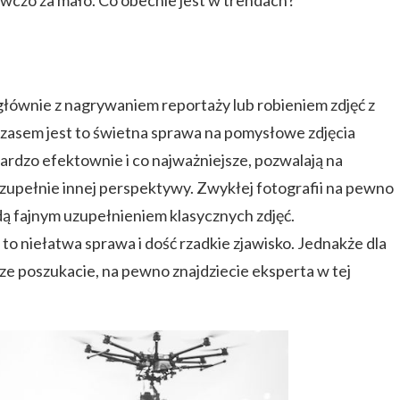
owczo za mało. Co obecnie jest w trendach?
 głównie z nagrywaniem reportaży lub robieniem zdjęć z
mczasem jest to świetna sprawa na pomysłowe zdjęcia
bardzo efektownie i co najważniejsze, pozwalają na
 zupełnie innej perspektywy. Zwykłej fotografii na pewno
ędą fajnym uzupełnieniem klasycznych zdjęć.
o niełatwa sprawa i dość rzadkie zjawisko. Jednakże dla
ze poszukacie, na pewno znajdziecie eksperta w tej