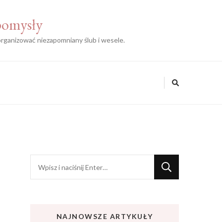
 pomysły
zorganizować niezapomniany ślub i wesele.
Szukasz
czegoś?
NAJNOWSZE ARTYKUŁY