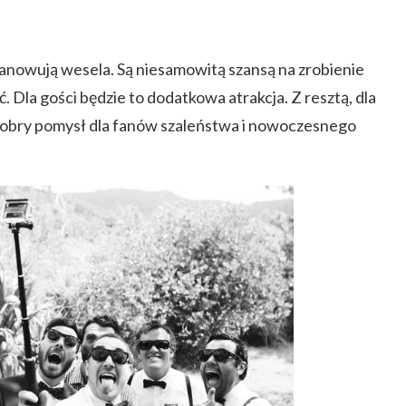
opanowują wesela. Są niesamowitą szansą na zrobienie
. Dla gości będzie to dodatkowa atrakcja. Z resztą, dla
o dobry pomysł dla fanów szaleństwa i nowoczesnego