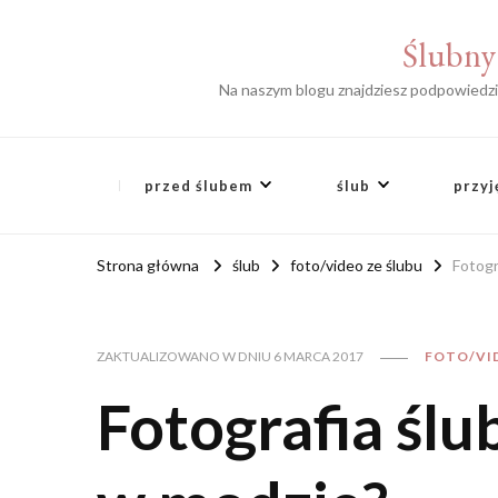
Ślubny 
Na naszym blogu znajdziesz podpowiedzi s
przed ślubem
ślub
przyj
Strona główna
ślub
foto/video ze ślubu
Fotogr
FOTO/VI
ZAKTUALIZOWANO W DNIU
6 MARCA 2017
Fotografia ślub