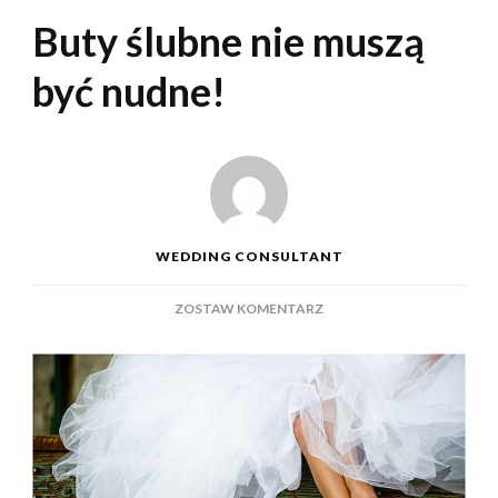
Buty ślubne nie muszą
być nudne!
WEDDING CONSULTANT
DO
ZOSTAW KOMENTARZ
BUTY
ŚLUBNE
NIE
MUSZĄ
BYĆ
NUDNE!