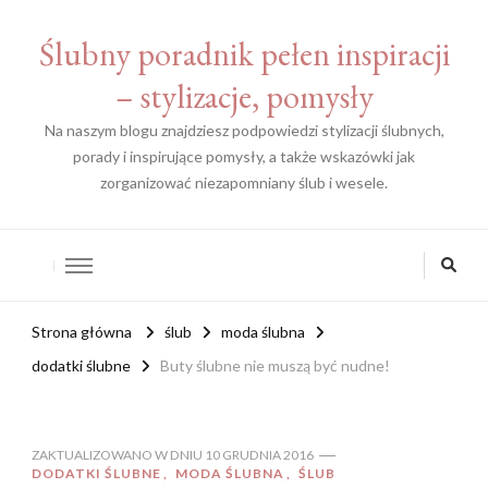
Ślubny poradnik pełen inspiracji
– stylizacje, pomysły
Na naszym blogu znajdziesz podpowiedzi stylizacji ślubnych,
porady i inspirujące pomysły, a także wskazówki jak
zorganizować niezapomniany ślub i wesele.
Strona główna
ślub
moda ślubna
dodatki ślubne
Buty ślubne nie muszą być nudne!
ZAKTUALIZOWANO W DNIU
10 GRUDNIA 2016
DODATKI ŚLUBNE
MODA ŚLUBNA
ŚLUB