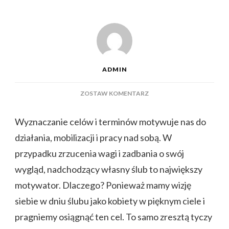
ADMIN
DO
ZOSTAW KOMENTARZ
JAK
SKUTECZNIE
Wyznaczanie celów i terminów motywuje nas do
SCHUDNĄĆ
działania, mobilizacji i pracy nad sobą. W
DO
ŚLUBU?
przypadku zrzucenia wagi i zadbania o swój
wygląd, nadchodzący własny ślub to największy
motywator. Dlaczego? Ponieważ mamy wizję
siebie w dniu ślubu jako kobiety w pięknym ciele i
pragniemy osiągnąć ten cel. To samo zresztą tyczy