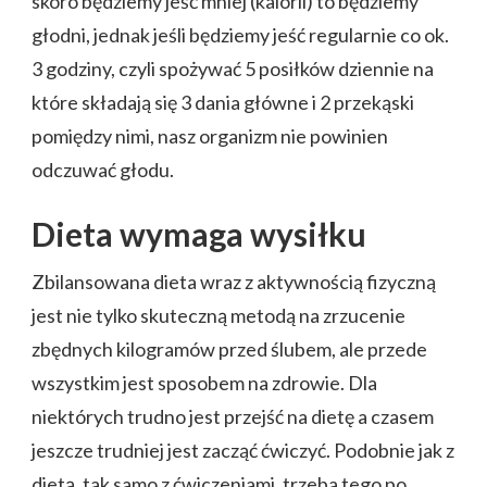
skoro będziemy jeść mniej (kalorii) to będziemy
głodni, jednak jeśli będziemy jeść regularnie co ok.
3 godziny, czyli spożywać 5 posiłków dziennie na
które składają się 3 dania główne i 2 przekąski
pomiędzy nimi, nasz organizm nie powinien
odczuwać głodu.
Dieta wymaga wysiłku
Zbilansowana dieta wraz z aktywnością fizyczną
jest nie tylko skuteczną metodą na zrzucenie
zbędnych kilogramów przed ślubem, ale przede
wszystkim jest sposobem na zdrowie. Dla
niektórych trudno jest przejść na dietę a czasem
jeszcze trudniej jest zacząć ćwiczyć. Podobnie jak z
dietą, tak samo z ćwiczeniami, trzeba tego po