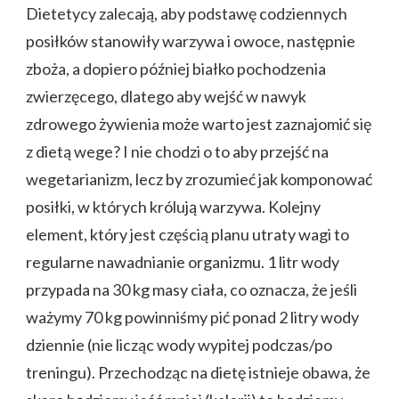
Dietetycy zalecają, aby podstawę codziennych
posiłków stanowiły warzywa i owoce, następnie
zboża, a dopiero później białko pochodzenia
zwierzęcego, dlatego aby wejść w nawyk
zdrowego żywienia może warto jest zaznajomić się
z dietą wege? I nie chodzi o to aby przejść na
wegetarianizm, lecz by zrozumieć jak komponować
posiłki, w których królują warzywa. Kolejny
element, który jest częścią planu utraty wagi to
regularne nawadnianie organizmu. 1 litr wody
przypada na 30 kg masy ciała, co oznacza, że jeśli
ważymy 70 kg powinniśmy pić ponad 2 litry wody
dziennie (nie licząc wody wypitej podczas/po
treningu). Przechodząc na dietę istnieje obawa, że