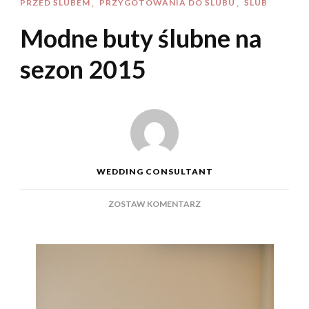
PRZED ŚLUBEM
PRZYGOTOWANIA DO ŚLUBU
ŚLUB
Modne buty ślubne na
sezon 2015
WEDDING CONSULTANT
DO
ZOSTAW KOMENTARZ
MODNE
BUTY
ŚLUBNE
NA
SEZON
2015