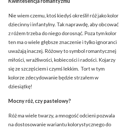
Kwintesencja romantyzmu
Nie wiem czemu, ktoś kiedyś określił róż jako kolor
dziecinny i infantylny. Tak naprawdę, aby obcować
z różem trzeba do niego dorosnąć. Poza tym kolor
ten ma o wiele głębsze znaczenie i tylko ignoranci
uważają inaczej. Różowy to symbol romantycznej
miłości, wrażliwości, kobiecości i radości. Kojarzy
się ze szczęściem i czymś lekkim. Tort w tym
kolorze zdecydowanie będzie strzałem w
dziesiątkę!
Mocny róż, czy pastelowy?
Róż ma wiele twarzy, a mnogość odcieni pozwala
na dostosowanie wariantu kolorystycznego do