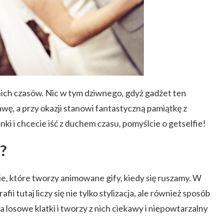
nich czasów. Nic w tym dziwnego, gdyż gadżet ten
ę, a przy okazji stanowi fantastyczną pamiątkę z
winki i chcecie iść z duchem czasu, pomyślcie o getselfie!
e?
e, które tworzy animowane gify, kiedy się ruszamy. W
ii tutaj liczy się nie tylko stylizacja, ale również sposób
a losowe klatki i tworzy z nich ciekawy i niepowtarzalny