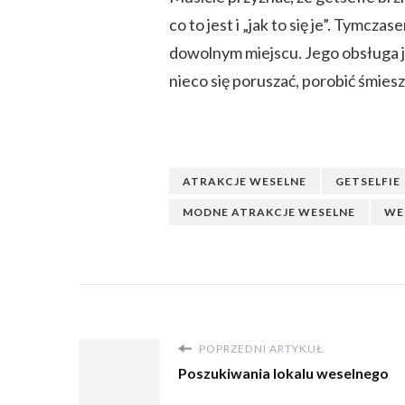
co to jest i „jak to się je”. Tymc
dowolnym miejscu. Jego obsługa j
nieco się poruszać, porobić śmiesz
ATRAKCJE WESELNE
GETSELFIE
MODNE ATRAKCJE WESELNE
WE
POPRZEDNI ARTYKUŁ
Poszukiwania lokalu weselnego