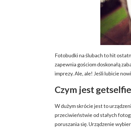
Fotobudki na ślubach to hit ostat
zapewnia gościom doskonałą zabaw
imprezy. Ale, ale! Jeśli lubicie no
Czym jest getselfi
W dużym skrócie jest to urządzeni
przeciwieństwie od stałych fotograf
poruszania się. Urządzenie wybier