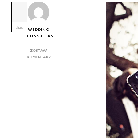
share
WEDDING
CONSULTANT
ZOSTAW
KOMENTARZ
DO
TO
JEST
TERAZ
MODNE:
GETSELFIE