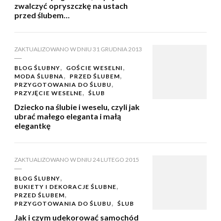
zwalczyć opryszczkę na ustach
przed ślubem…
ZAKTUALIZOWANO W DNIU
31 GRUDNIA 2013
BLOG ŚLUBNY
GOŚCIE WESELNI
MODA ŚLUBNA
PRZED ŚLUBEM
PRZYGOTOWANIA DO ŚLUBU
PRZYJĘCIE WESELNE
ŚLUB
Dziecko na ślubie i weselu, czyli jak
ubrać małego eleganta i małą
elegantkę
ZAKTUALIZOWANO W DNIU
24 LUTEGO 2015
BLOG ŚLUBNY
BUKIETY I DEKORACJE ŚLUBNE
PRZED ŚLUBEM
PRZYGOTOWANIA DO ŚLUBU
ŚLUB
Jak i czym udekorować samochód