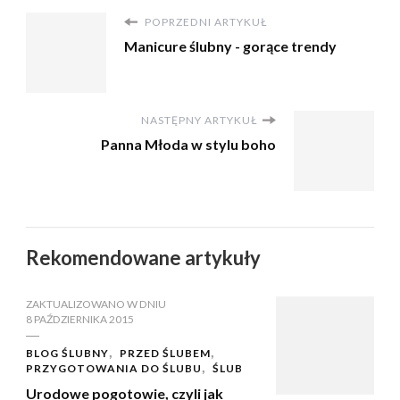
POPRZEDNI ARTYKUŁ
Manicure ślubny - gorące trendy
NASTĘPNY ARTYKUŁ
Panna Młoda w stylu boho
Rekomendowane artykuły
ZAKTUALIZOWANO W DNIU
8 PAŹDZIERNIKA 2015
BLOG ŚLUBNY
PRZED ŚLUBEM
PRZYGOTOWANIA DO ŚLUBU
ŚLUB
Urodowe pogotowie, czyli jak