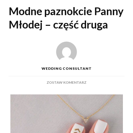
Modne paznokcie Panny
Młodej – część druga
WEDDING CONSULTANT
DO
ZOSTAW KOMENTARZ
MODNE
PAZNOKCIE
PANNY
MŁODEJ
–
CZĘŚĆ
DRUGA