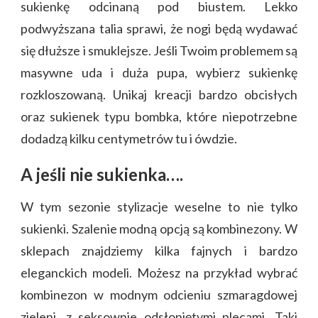
sukienkę odcinaną pod biustem. Lekko
podwyższana talia sprawi, że nogi będą wydawać
się dłuższe i smuklejsze. Jeśli Twoim problemem są
masywne uda i duża pupa, wybierz sukienkę
rozkloszowaną. Unikaj kreacji bardzo obcisłych
oraz sukienek typu bombka, które niepotrzebne
dodadzą kilku centymetrów tu i ówdzie.
A jeśli nie sukienka….
W tym sezonie stylizacje weselne to nie tylko
sukienki. Szalenie modną opcją są kombinezony. W
sklepach znajdziemy kilka fajnych i bardzo
eleganckich modeli. Możesz na przykład wybrać
kombinezon w modnym odcieniu szmaragdowej
zieleni, z seksownie odsłoniętymi plecami. Taki