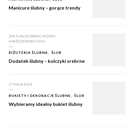
Manicure ślubny – gorące trendy
ZAKTUALIZOWANO W DNIU
6 PAŹDZIERNIKA 2016
BIŻUTERIA ŚLUBNA
ŚLUB
Dodatek ślubny – kolczyki srebrne
27 MAJA 2014
BUKIETY I DEKORACJE ŚLUBNE
ŚLUB
Wybieramy idealny bukiet ślubny