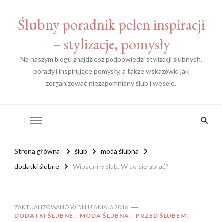
Ślubny poradnik pełen inspiracji
– stylizacje, pomysły
Na naszym blogu znajdziesz podpowiedzi stylizacji ślubnych,
porady i inspirujące pomysły, a także wskazówki jak
zorganizować niezapomniany ślub i wesele.
Strona główna
ślub
moda ślubna
dodatki ślubne
Wiosenny ślub. W co się ubrać?
ZAKTUALIZOWANO W DNIU
6 MAJA 2016
DODATKI ŚLUBNE
MODA ŚLUBNA
PRZED ŚLUBEM