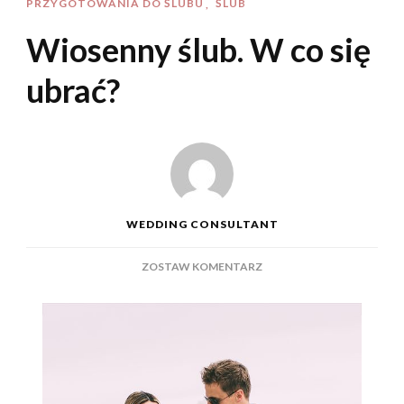
PRZYGOTOWANIA DO ŚLUBU
ŚLUB
Wiosenny ślub. W co się
ubrać?
WEDDING CONSULTANT
DO
ZOSTAW KOMENTARZ
WIOSENNY
ŚLUB.
W
CO
SIĘ
UBRAĆ?